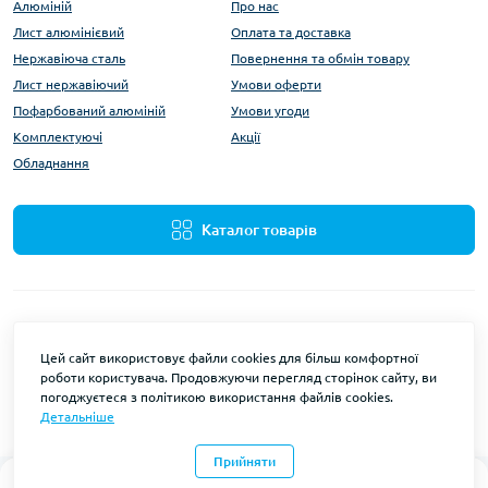
Алюміній
Про нас
Лист алюмінієвий
Оплата та доставка
Нержавіюча сталь
Повернення та обмін товару
Лист нержавіючий
Умови оферти
Пофарбований алюміній
Умови угоди
Комплектуючі
Акції
Обладнання
Каталог товарів
Цей сайт використовує файли cookies для більш комфортної
роботи користувача. Продовжуючи перегляд сторінок сайту, ви
ALUMARKET © 2026
погоджуєтеся з політикою використання файлів cookies.
Детальніше
Разработка и поддержка сайтов
веб-студия OCStudio.pro
Прийняти
0
0